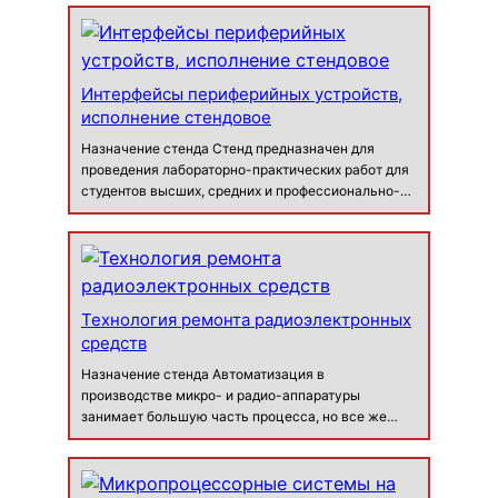
принципов передачи данных через промышленные
интерфейсы в основном военно…
Интерфейсы периферийных устройств,
исполнение стендовое
Назначение стенда Стенд предназначен для
проведения лабораторно-практических работ для
студентов высших, средних и профессионально-
технических учебных заведений с целью
получения знаний, опыта и навыков работы с
различными интерфейсами периферийных
устройств. Стенд по…
Технология ремонта радиоэлектронных
средств
Назначение стенда Автоматизация в
производстве микро- и радио-аппаратуры
занимает большую часть процесса, но все же
остаются операции, выполнить которые можно
только вручную. При этом не должны отступить на
второй план такие факторы как технологичн…