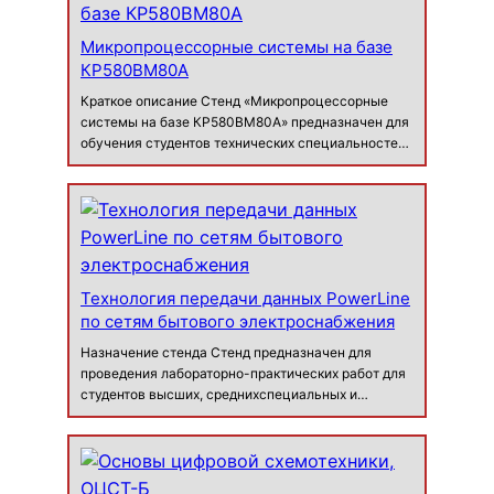
Микропроцессорные системы на базе
КР580ВМ80А
Краткое описание Стенд «Микропроцессорные
системы на базе КР580ВМ80А» предназначен для
обучения студентов технических специальностей
основам микропроцессорной техники. Основой
стенда является интегральный микропроцессор
КР580ВМ80А со всей нео…
Технология передачи данных PowerLine
по сетям бытового электроснабжения
Назначение стенда Cтенд предназначен для
проведения лабораторно-практических работ для
студентов высших, среднихспециальных и
профессионально-технических заведений с целью
получения опыта и навыков построения
сетейпередачи данных на базе сетей бытового
электроснабжения. Стенд позволяет:да…