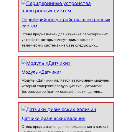
интерфейсами периферийных устройств. Стенд
позволяет изучить в …
Периферийные устройства электронных
систем
Стенд предназначен для изучения периферийных
устройств, которые могут применяться в
технических системах на базе следующих
электронных устройств: микроконтроллеры и
микропроцессоры; программируемые логические
интегральные схемы (ПЛИС); вычисли…
Модуль «Датчики»
Модуль «Датчики» является автономным модулем,
который содержит следующие типы датчиков:
фоторезистор (датчик освещённости); датчик
загазованности; датчик влажности; датчик Холла;
датчик атмосферного давления; термистор (датчик
температуры). Модуль можно при…
Датчики физических величин
Стенд предназначен для использования в рамках