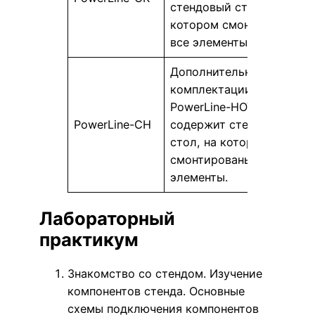
стендовый стол, на
котором смонтированы
все элементы.
Дополнительно к
комплектации
PowerLine-НОУТ
PowerLine-СН
содержит стендовый
стол, на котором
смонтированы все
элементы.
Лабораторный
практикум
Знакомство со стендом. Изучение
компонентов стенда. Основные
схемы подключения компонентов