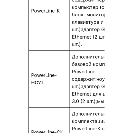
компьютер (системный
PowerLine-К
блок, монитор,
клавиатура и мышь) (2
шт.)адаптер Gigabit
Ethernet (2 шт.);мышь (2
шт.).
Дополнительно к
базовой комплектации
PowerLine
PowerLine-
содержит:ноутбук (2
НОУТ
шт.)адаптер Gigabit
Ethernet для шины USB
3.0 (2 шт.);мышь (2 шт.).
Дополнительно к
комплектации
PowerLine-К содержит
PowerLine-СК