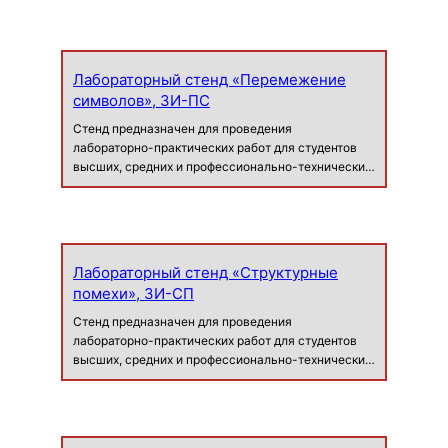
защиты информации в телекоммуникационных
системах при наличии помех в канале пер…
Лабораторный стенд «Перемежение
символов», ЗИ-ПС
Стенд предназначен для проведения
лабораторно-практических работ для студентов
высших, средних и профессионально-технических
учебных заведений с целью изучения процесс
защиты информации в телекоммуникационных
системах при наличии импульсных помех в …
Лабораторный стенд «Структурные
помехи», ЗИ-СП
Стенд предназначен для проведения
лабораторно-практических работ для студентов
высших, средних и профессионально-технических
учебных заведений с целью изучения влияния
структурной помехи на достоверность приема
информации при использовании простых и…