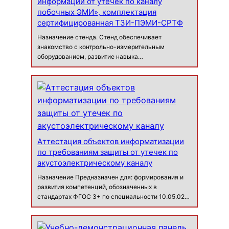
информации от утечек по каналу
побочных ЭМИ», комплектация
сертифицированная ТЗИ-ПЭМИ-СРТФ
Назначение стенда. Стенд обеспечивает
знакомство с контрольно-измерительным
оборудованием, развитие навыка
самостоятельного определения информативного
сигнала в определённом частотном диапазоне,
изучение физического смысла электромагнитного
канала утечки и…
Аттестация объектов информатизации
по требованиям защиты от утечек по
акустоэлектрическому каналу
Назначение Предназначен для: формирования и
развития компетенций, обозначенных в
стандартах ФГОС 3+ по специальности 10.05.02
«Информационная безопасность
телекоммуникационных систем», 10.05.03
«Информационная безопасность