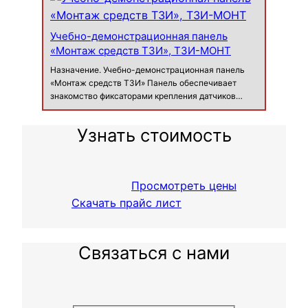
автоматизированных систем», а та…
Учебно-демонстрационная панель
«Монтаж средств ТЗИ», ТЗИ-МОНТ
Назначение. Учебно-демонстрационная панель
«Монтаж средств ТЗИ» Панель обеспечивает
знакомство фиксаторами крепления датчиков
средств защиты от утечки по акустическому и
виброакустическому каналам к различным типам
Узнать стоимость
ограждающих конструкций, а также спос…
Просмотреть цены
Скачать прайс лист
Связаться с нами