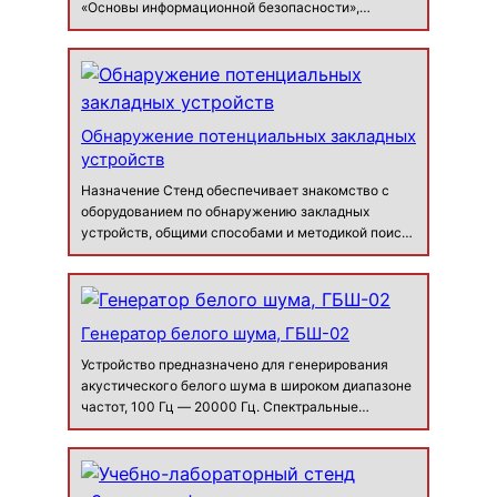
«Основы информационной безопасности»,
«Техническая защита информации»,
«Измерительная аппаратура контроля
защищенности объектов информатизации»,
«Обеспечение информацион…
Обнаружение потенциальных закладных
устройств
Назначение Стенд обеспечивает знакомство с
оборудованием по обнаружению закладных
устройств, общими способами и методикой поиска
жучков, а также с принципом работы и
назначением имитаторов сигнала. Стенд
обеспечивает проведение практических занятий
по…
Генератор белого шума, ГБШ-02
Устройство предназначено для генерирования
акустического белого шума в широком диапазоне
частот, 100 Гц — 20000 Гц. Спектральные
составляющие белого шума равномерно
распределены по всему диапазону
задействованных частот. Генератор белого шума…