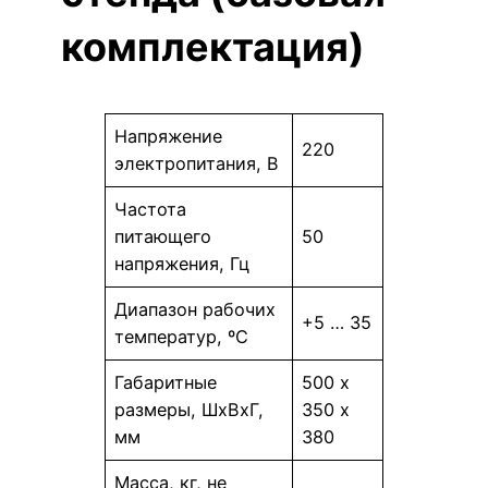
комплектация)
Напряжение
220
электропитания, В
Частота
питающего
50
напряжения, Гц
Диапазон рабочих
+5 … 35
температур, ºС
Габаритные
500 х
размеры, ШхВхГ,
350 х
мм
380
Масса, кг, не