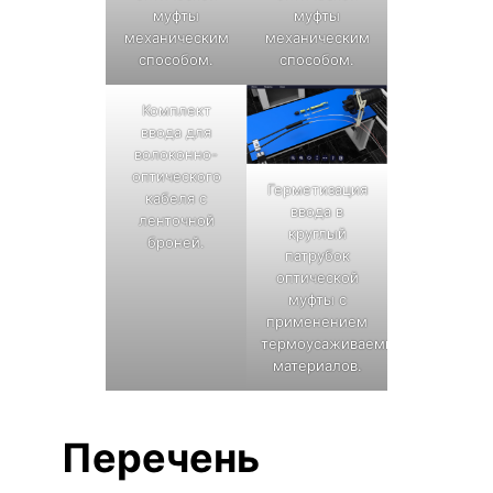
муфты
муфты
механическим
механическим
способом.
способом.
Комплект
ввода для
волоконно-
оптического
Герметизация
кабеля с
ввода в
ленточной
круглый
броней.
патрубок
оптической
муфты с
применением
термоусаживаемых
материалов.
Перечень