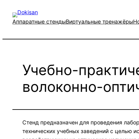
Перейти
к
Аппаратные стенды
Виртуальные тренажёры
Н
содержимому
Учебно-практич
волоконно-опти
Стенд предназначен для проведения лабор
технических учебных заведений с целью и