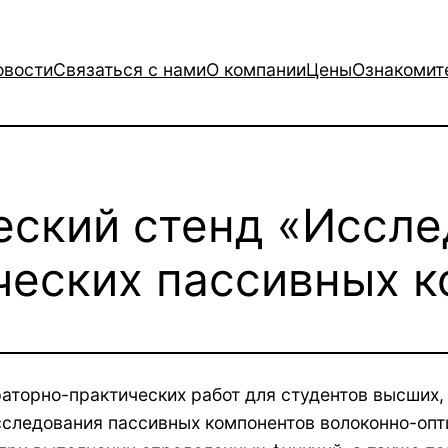
овости
Связаться с нами
О компании
Цены
Ознакомит
еский стенд «Иссл
ческих пассивных 
аторно-практических работ для студентов высших,
сследования пассивных компонентов волоконно-опт