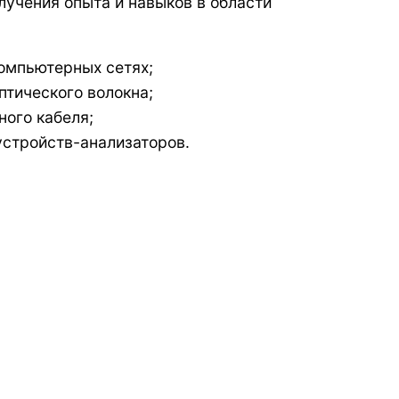
лучения опыта и навыков в области
омпьютерных сетях;
тического волокна;
ого кабеля;
устройств-анализаторов.