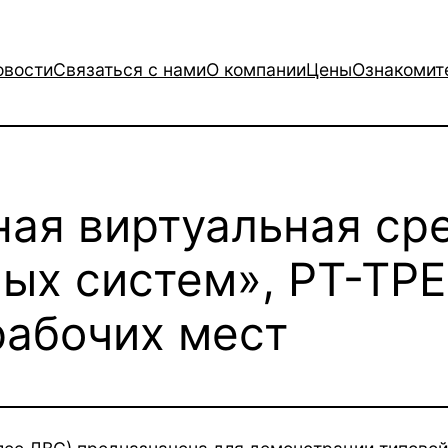
овости
Связаться с нами
О компании
Цены
Ознакомит
ая виртуальная ср
ых систем», РТ-ТР
рабочих мест