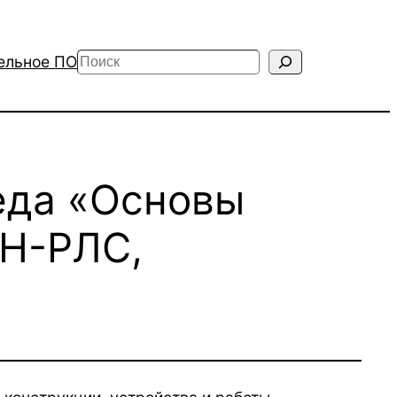
Поиск
ельное ПО
еда «Основы
ЕН-РЛС,