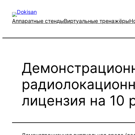
Перейти
к
Аппаратные стенды
Виртуальные тренажёры
Н
содержимому
Демонстрационн
радиолокационн
лицензия на 10 