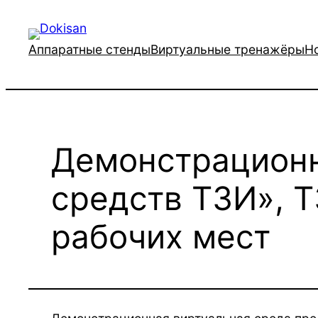
Перейти
к
Аппаратные стенды
Виртуальные тренажёры
Н
содержимому
Демонстрационн
средств ТЗИ», 
рабочих мест