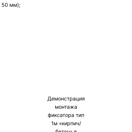
 50 мм);
Демонстрация
монтажа
фиксатора тип
1м «кирпич/
бетон» в