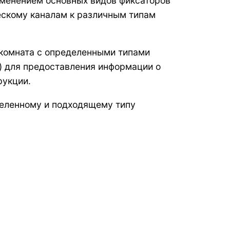
именением основных видов фиксаторов
ескому каналам к различным типам
 комната с определенными типами
я) для предоставления информации о
рукции.
деленному и подходящему типу