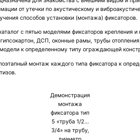
дназначена для знакомства с внешним видом и пр
мации от утечки по акустическому и виброакустич
учения способов установки (монтажа) фиксаторов.
аталог с пятью моделями фиксаторов крепления и
 гипсокартон, ДСП, оконные рамы, трубы отоплени
 модели к определенному типу ограждающей конст
поэтапный монтаж каждого типа фиксатора к опре
тизов.
Демонстрация
монтажа
фиксатора тип
5 «труба 1/2…
3/4» на трубу,
диаметр