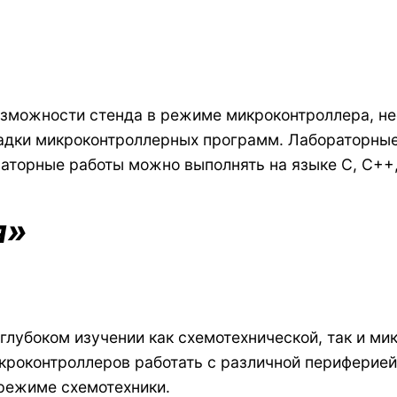
возможности стенда в режиме микроконтроллера, н
ладки микроконтроллерных программ. Лабораторны
аторные работы можно выполнять на языке С, С++,
я»
глубоком изучении как схемотехнической, так и ми
роконтроллеров работать с различной периферией
режиме схемотехники.