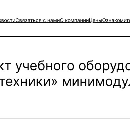
овости
Связаться с нами
О компании
Цены
Ознакомит
кт учебного оборуд
техники» минимоду