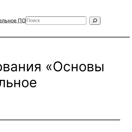
Поиск
ельное ПО
ования «Основы
льное