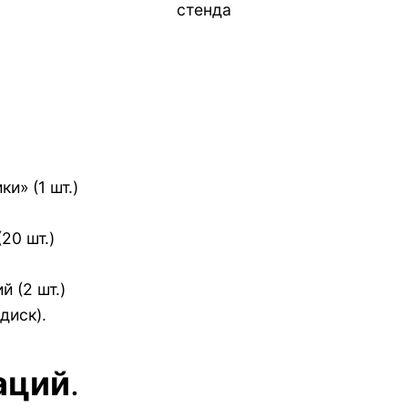
стенда
и» (1 шт.)
20 шт.)
 (2 шт.)
диск).
аций
.