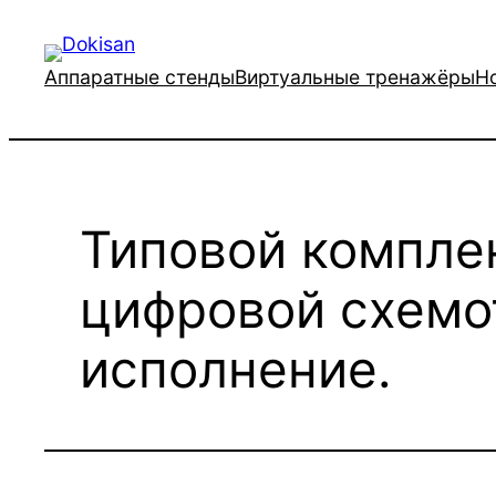
Перейти
к
Аппаратные стенды
Виртуальные тренажёры
Н
содержимому
Типовой компле
цифровой схемо
исполнение.