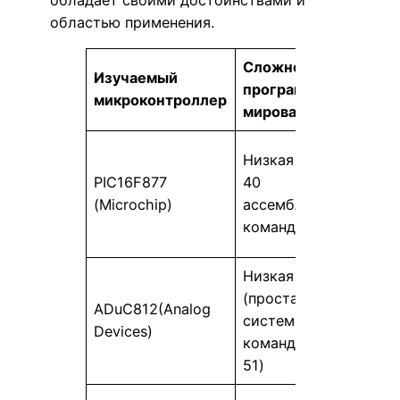
областью применения.
Сложность
Изучаемый
Пер
програм-
микроконтроллер
устр
мирования
АЦП,
Низкая (всего
встр
PIC16F877
40
энер
(Microchip)
ассемблерных
неза
команд)
памя
Низкая
(простая
ADuC812(Analog
АЦП,
система
Devices)
тайм
команд MCS-
51)