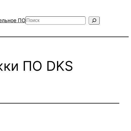
Поиск
ельное ПО
жки ПО DKS