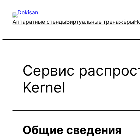
Перейти
к
Аппаратные стенды
Виртуальные тренажёры
Н
содержимому
Сервис распрос
Kernel
Общие сведения