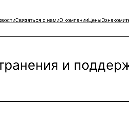
овости
Связаться с нами
О компании
Цены
Ознакомит
транения и поддер