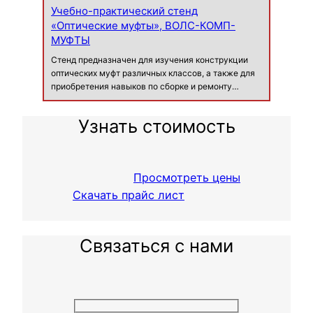
Учебно-практический стенд
«Оптические муфты», ВОЛС-КОМП-
МУФТЫ
Стенд предназначен для изучения конструкции
оптических муфт различных классов, а также для
приобретения навыков по сборке и ремонту
оптических муфт различных классов, по вводу
оптического кабеля в муфту при помощи
Узнать стоимость
специальных комплектов для ввода оптического
кабеля…
Просмотреть цены
Скачать прайс лист
Связаться с нами