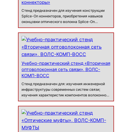
коннекторы»
Стенд предназначен для изучения конструкции
Splice-On коннекторов, приобретения навыков
оконцовки оптического волокна Splice-On
коннекторами, а также работе с прецизионным
скалывателем и автоматическим сварочным
аппаратом. Варианты ко…
Учебно-практический стенд «Вторичная
оптоволоконная сеть связи», ВОЛС-
КОМП-ВОСС
Стенд предназначен для: изучения инженерной
инфраструктуры современных систем связи;
изучения характеристик компонентов волоконно-
оптических линий связи; получения опыта и
навыков в области монтажа волоконно-
оптических линий связи, подключения и монтажа
последн…