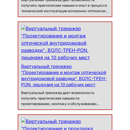
получить практические навыки и опыт в процессе
технической эксплуатации волоконно-оптических
линий связи (ВОЛС). В виртуальном тренажере
предусмотрен поэтапный многоуровневый режим.
Обучение кабельщика-спайщика методам …
Виртуальный тренажер
"Проектирование и монтаж оптической
внутридомовой разводки", ВОЛС-ТРЕН-
PON, лицензия на 10 рабочих мест
Виртуальный тренажер дает возможность
получить практические навыки по
проектированию, монтажу и обслуживанию
внутри зданий и сооружений распределительных и
абонентских участков ВОЛС, построенных по
технологии «волокно до абонента» с
использованием пассив…