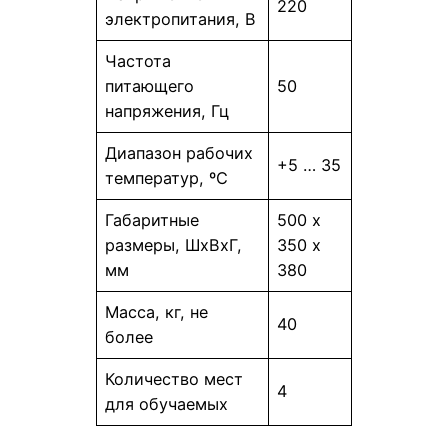
220
электропитания, В
Частота
питающего
50
напряжения, Гц
Диапазон рабочих
+5 … 35
температур, ºС
Габаритные
500 х
размеры, ШхВхГ,
350 х
мм
380
Масса, кг, не
40
более
Количество мест
4
для обучаемых